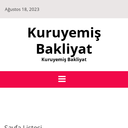
Skip
Ağustos 18, 2023
to
content
Kuruyemiş
Bakliyat
Kuruyemiş Bakliyat
Sayfa Listesi