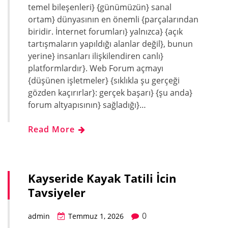
temel bileşenleri} {günümüzün} sanal
ortam} dünyasının en önemli {parçalarından
biridir. İnternet forumları} yalnızca} {açık
tartışmaların yapıldığı alanlar değil}, bunun
yerine} insanları ilişkilendiren canlı}
platformlardır}. Web Forum açmayı
{düşünen işletmeler} {sıklıkla şu gerçeği
gözden kaçırırlar}: gerçek başarı} {şu anda}
forum altyapısının} sağladığı}…
Read More
Kayseride Kayak Tatili İcin
Tavsiyeler
0
admin
Temmuz 1, 2026