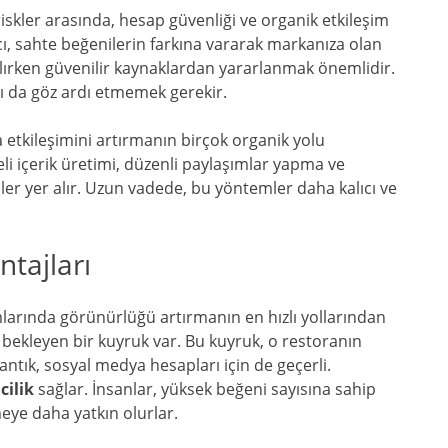
iskler arasında, hesap güvenliği ve organik etkileşim
ıcı, sahte beğenilerin farkına vararak markanıza olan
alırken güvenilir kaynaklardan yararlanmak önemlidir.
nı da göz ardı etmemek gerekir.
 etkileşimini artırmanın birçok organik yolu
i içerik üretimi, düzenli paylaşımlar yapma ve
iler yer alır. Uzun vadede, bu yöntemler daha kalıcı ve
tajları
larında görünürlüğü artırmanın en hızlı yollarından
a bekleyen bir kuyruk var. Bu kuyruk, o restoranın
ntık, sosyal medya hesapları için de geçerli.
cilik
sağlar. İnsanlar, yüksek beğeni sayısına sahip
meye daha yatkın olurlar.