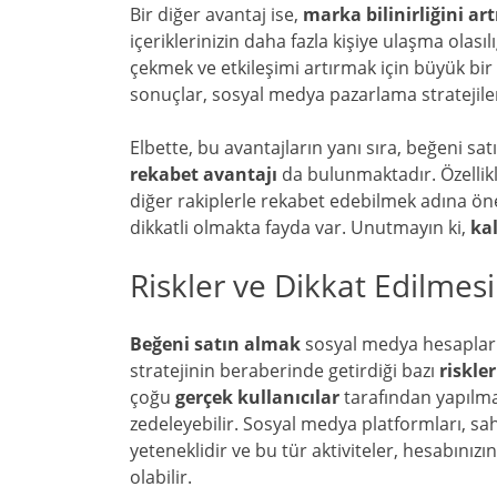
Bir diğer avantaj ise,
marka bilinirliğini ar
içeriklerinizin daha fazla kişiye ulaşma olasıl
çekmek ve etkileşimi artırmak için büyük bir f
sonuçlar, sosyal medya pazarlama stratejileri
Elbette, bu avantajların yanı sıra, beğeni sa
rekabet avantajı
da bulunmaktadır. Özellikl
diğer rakiplerle rekabet edebilmek adına önem
dikkatli olmakta fayda var. Unutmayın ki,
ka
Riskler ve Dikkat Edilmes
Beğeni satın almak
sosyal medya hesapların
stratejinin beraberinde getirdiği bazı
riskler
çoğu
gerçek kullanıcılar
tarafından yapılma
zedeleyebilir. Sosyal medya platformları, s
yeteneklidir ve bu tür aktiviteler, hesabınızı
olabilir.