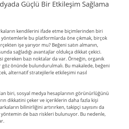
edyada Güçlü Bir Etkileşim Sağlama
ların kendilerini ifade etme biçimlerinden biri
 yöntemlerle bu platformlarda öne çıkmak, birçok
 gerçekten işe yarıyor mu? Beğeni satın almanın,
nda sağladığı avantajlar oldukça dikkat çekici.
si gereken bazı noktalar da var. Örneğin, organik
kler göz önünde bulundurulmalı. Bu makalede, beğeni
ek, alternatif stratejilerle etkileşimi nasıl
dan biri, sosyal medya hesaplarının görünürlüğünü
rın dikkatini çeker ve içeriklerin daha fazla kişi
ların bilinirliğini artırırken, takipçi sayısını da
u yöntemin de bazı riskleri bulunuyor. Bu nedenle,
ar.