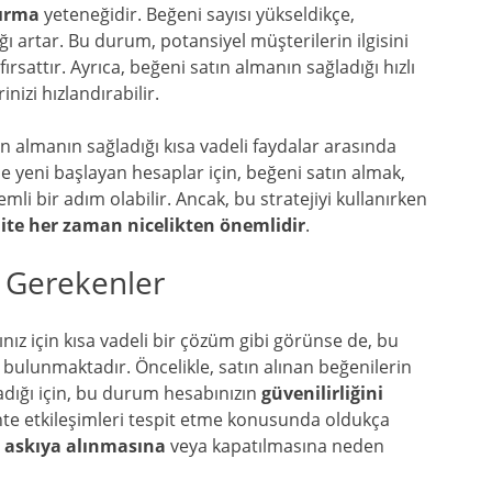
tırma
yeteneğidir. Beğeni sayısı yükseldikçe,
ığı artar. Bu durum, potansiyel müşterilerin ilgisini
ırsattır. Ayrıca, beğeni satın almanın sağladığı hızlı
nizi hızlandırabilir.
tın almanın sağladığı kısa vadeli faydalar arasında
e yeni başlayan hesaplar için, beğeni satın almak,
li bir adım olabilir. Ancak, bu stratejiyi kullanırken
lite her zaman nicelikten önemlidir
.
i Gerekenler
ız için kısa vadeli bir çözüm gibi görünse de, bu
bulunmaktadır. Öncelikle, satın alınan beğenilerin
dığı için, bu durum hesabınızın
güvenilirliğini
ahte etkileşimleri tespit etme konusunda oldukça
n
askıya alınmasına
veya kapatılmasına neden