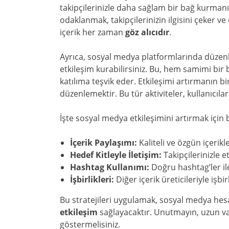
takipçilerinizle daha sağlam bir bağ kurmanız
odaklanmak, takipçilerinizin ilgisini çeker ve
içerik her zaman
göz alıcıdır
.
Ayrıca, sosyal medya platformlarında düzenl
etkileşim kurabilirsiniz. Bu, hem samimi bir 
katılıma teşvik eder. Etkileşimi artırmanın bi
düzenlemektir. Bu tür aktiviteler, kullanıcıların
İşte sosyal medya etkileşimini artırmak için ba
İçerik Paylaşımı:
Kaliteli ve özgün içerikl
Hedef Kitleyle İletişim:
Takipçilerinizle 
Hashtag Kullanımı:
Doğru hashtag’ler ile
İşbirlikleri:
Diğer içerik üreticileriyle işb
Bu stratejileri uygulamak, sosyal medya hes
etkileşim
sağlayacaktır. Unutmayın, uzun vade
göstermelisiniz.