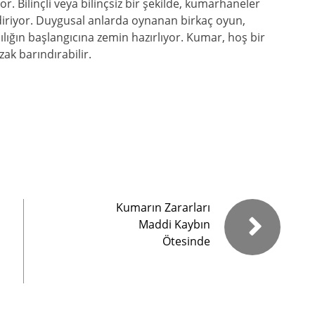
or. Bilinçli veya bilinçsiz bir şekilde, kumarhaneler
iriyor. Duygusal anlarda oynanan birkaç oyun,
lılığın başlangıcına zemin hazırlıyor. Kumar, hoş bir
zak barındırabilir.
Kumarın Zararları
Maddi Kaybın
Ötesinde