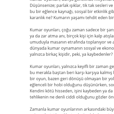
Düşünsenize; parlak ışıklar, tik tak sesleri v
bu bir eğlence kaynağı, sosyal bir etkinlik g
karanlık ne? Kumarın yaşamı tehdit eden bir 
Kumar oyunları, çoğu zaman sadece bir şans 
ya da zar atma anı, birçok kişi için kalp atış
umuduyla masanın etrafında toplanıyor ve ade
dünyada kumar oynamanın sosyal ve ekonomik
yalnızca birkaç kişidir, peki, ya kaybedenler?
Kumar oyunları, yalnızca keyifli bir zaman ge
bu merakla baştan beri karşı karşıya kalmış b
bir oyun, bazen geri dönüşü olmayan bir yo
eğlenceli bir hobi olduğunu düşünürken, so
Kendini kötü hisseden, işini kaybeden ya da ili
tehlikenin ne denli ciddi olduğunu gözler ön
Zamanla kumar oyunlarının arkasındaki büyük 