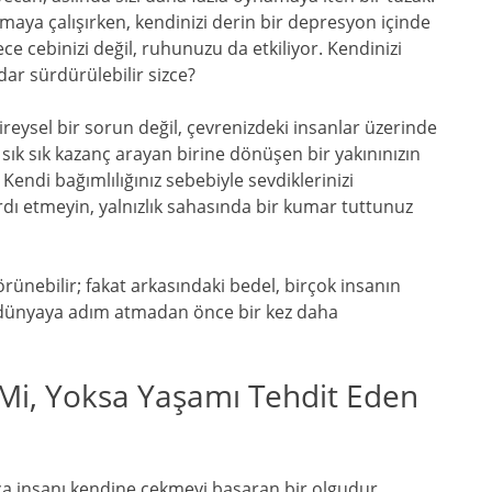
maya çalışırken, kendinizi derin bir depresyon içinde
ce cebinizi değil, ruhunuzu da etkiliyor. Kendinizi
ar sürdürülebilir sizce?
bireysel bir sorun değil, çevrenizdeki insanlar üzerinde
, sık sık kazanç arayan birine dönüşen bir yakınınızın
Kendi bağımlılığınız sebebiyle sevdiklerinizi
rdı etmeyin, yalnızlık sahasında bir kumar tuttunuz
ünebilir; fakat arkasındaki bedel, birçok insanın
u dünyaya adım atmadan önce bir kez daha
Mi, Yoksa Yaşamı Tehdit Eden
a insanı kendine çekmeyi başaran bir olgudur.