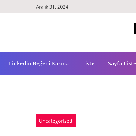
Skip
Aralık 31, 2024
to
content
Linkedin Beğeni Kasma
Liste
Sayfa Liste
Uncategorized