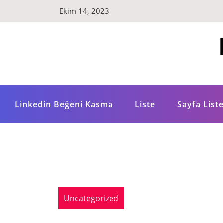
Skip
Ekim 14, 2023
to
content
Linkedin Beğeni Kasma
Liste
Sayfa Liste
Uncategorized