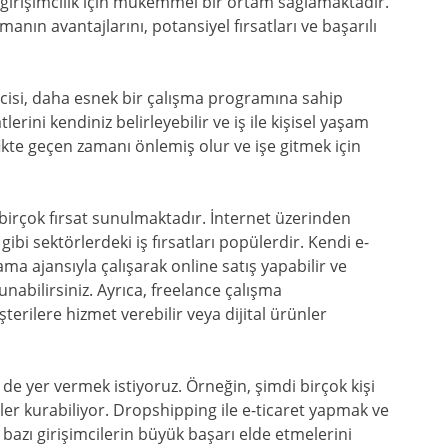
, girişimcilik için mükemmel bir ortam sağlamaktadır.
anın avantajlarını, potansiyel fırsatları ve başarılı
ncisi, daha esnek bir çalışma programına sahip
lerini kendiniz belirleyebilir ve iş ile kişisel yaşam
fikte geçen zamanı önlemiş olur ve işe gitmek için
 birçok fırsat sunulmaktadır. İnternet üzerinden
gibi sektörlerdeki iş fırsatları popülerdir. Kendi e-
lama ajansıyla çalışarak online satış yapabilir ve
unabilirsiniz. Ayrıca, freelance çalışma
terilere hizmet verebilir veya dijital ürünler
 de yer vermek istiyoruz. Örneğin, şimdi birçok kişi
er kurabiliyor. Dropshipping ile e-ticaret yapmak ve
bazı girişimcilerin büyük başarı elde etmelerini