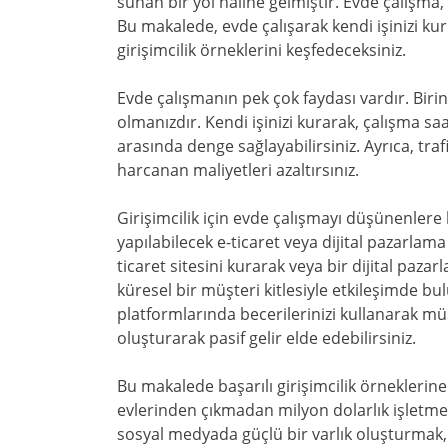
sunan bir yol haline gelmiştir. Evde çalışma
Bu makalede, evde çalışarak kendi işinizi kurm
girişimcilik örneklerini keşfedeceksiniz.
Evde çalışmanın pek çok faydası vardır. Biri
olmanızdır. Kendi işinizi kurarak, çalışma saat
arasında denge sağlayabilirsiniz. Ayrıca, tra
harcanan maliyetleri azaltırsınız.
Girişimcilik için evde çalışmayı düşünenlere
yapılabilecek e-ticaret veya dijital pazarlama 
ticaret sitesini kurarak veya bir dijital pazar
küresel bir müşteri kitlesiyle etkileşimde bul
platformlarında becerilerinizi kullanarak müş
oluşturarak pasif gelir elde edebilirsiniz.
Bu makalede başarılı girişimcilik örneklerine
evlerinden çıkmadan milyon dolarlık işletmel
sosyal medyada güçlü bir varlık oluşturmak, 