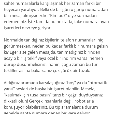
sahte numaralarla karşılaşmak her zaman farklı bir
heyecan yaratıyor. Belki de bir gün o garip numaradan
bir mesaj almışsınızdır. “Kim bu?” diye sormadan
edemediniz. İşte tam da bu noktada, fake numara uyarı
işaretleri devreye giriyor.
Normalde tanıdığınız kişilerin telefon numaraları hiç
görünmezken, neden bu kadar farklı bir numara gelsin
ki? Eğer size gelen mesajda, tanımadığınız birinden
acayip bir iş teklif veya özel bir indirim varsa, hemen
durup düşünmelisiniz. İnanın, çoğu zaman bu tür
teklifler aslına bakarsanız çok çürük bir tuzak.
Aldığınız aramada karşılaştığınız “boş” ya da “otomatik
yanıt” sesleri de başka bir işaret olabilir. Mesela,
“katılmak için tuşa basın” tarzı bir çağrı duyduysanız,
dikkatli olun! Gerçek insanlarla değil, robotlarla
konuşuyor olabilirsiniz. Bu tip aramalarda durum
genelde sahte numara denen bir yere geliyor.