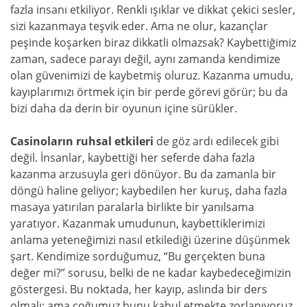
fazla insanı etkiliyor. Renkli ışıklar ve dikkat çekici sesler,
sizi kazanmaya teşvik eder. Ama ne olur, kazançlar
peşinde koşarken biraz dikkatli olmazsak? Kaybettiğimiz
zaman, sadece parayı değil, aynı zamanda kendimize
olan güvenimizi de kaybetmiş oluruz. Kazanma umudu,
kayıplarımızı örtmek için bir perde görevi görür; bu da
bizi daha da derin bir oyunun içine sürükler.
Casinoların ruhsal etkileri
de göz ardı edilecek gibi
değil. İnsanlar, kaybettiği her seferde daha fazla
kazanma arzusuyla geri dönüyor. Bu da zamanla bir
döngü haline geliyor; kaybedilen her kuruş, daha fazla
masaya yatırılan paralarla birlikte bir yanılsama
yaratıyor. Kazanmak umudunun, kaybettiklerimizi
anlama yeteneğimizi nasıl etkilediği üzerine düşünmek
şart. Kendimize sorduğumuz, “Bu gerçekten buna
değer mi?” sorusu, belki de ne kadar kaybedeceğimizin
göstergesi. Bu noktada, her kayıp, aslında bir ders
olmalı; ama çoğumuz bunu kabul etmekte zorlanıyoruz.