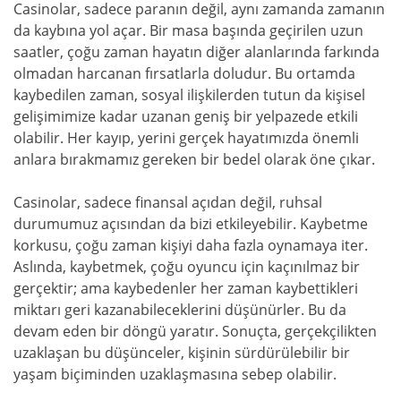
Casinolar, sadece paranın değil, aynı zamanda zamanın
da kaybına yol açar. Bir masa başında geçirilen uzun
saatler, çoğu zaman hayatın diğer alanlarında farkında
olmadan harcanan fırsatlarla doludur. Bu ortamda
kaybedilen zaman, sosyal ilişkilerden tutun da kişisel
gelişimimize kadar uzanan geniş bir yelpazede etkili
olabilir. Her kayıp, yerini gerçek hayatımızda önemli
anlara bırakmamız gereken bir bedel olarak öne çıkar.
Casinolar, sadece finansal açıdan değil, ruhsal
durumumuz açısından da bizi etkileyebilir. Kaybetme
korkusu, çoğu zaman kişiyi daha fazla oynamaya iter.
Aslında, kaybetmek, çoğu oyuncu için kaçınılmaz bir
gerçektir; ama kaybedenler her zaman kaybettikleri
miktarı geri kazanabileceklerini düşünürler. Bu da
devam eden bir döngü yaratır. Sonuçta, gerçekçilikten
uzaklaşan bu düşünceler, kişinin sürdürülebilir bir
yaşam biçiminden uzaklaşmasına sebep olabilir.