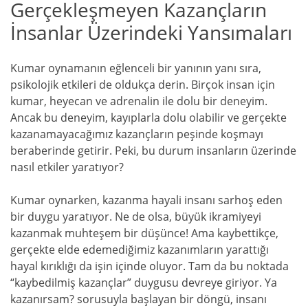
Gerçekleşmeyen Kazançların
İnsanlar Üzerindeki Yansımaları
Kumar oynamanın eğlenceli bir yanının yanı sıra,
psikolojik etkileri de oldukça derin. Birçok insan için
kumar, heyecan ve adrenalin ile dolu bir deneyim.
Ancak bu deneyim, kayıplarla dolu olabilir ve gerçekte
kazanamayacağımız kazançların peşinde koşmayı
beraberinde getirir. Peki, bu durum insanların üzerinde
nasıl etkiler yaratıyor?
Kumar oynarken, kazanma hayali insanı sarhoş eden
bir duygu yaratıyor. Ne de olsa, büyük ikramiyeyi
kazanmak muhteşem bir düşünce! Ama kaybettikçe,
gerçekte elde edemediğimiz kazanımların yarattığı
hayal kırıklığı da işin içinde oluyor. Tam da bu noktada
“kaybedilmiş kazançlar” duygusu devreye giriyor. Ya
kazanırsam? sorusuyla başlayan bir döngü, insanı