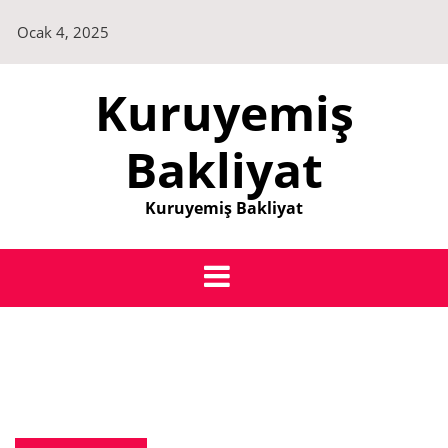
Skip
Ocak 4, 2025
to
content
Kuruyemiş
Bakliyat
Kuruyemiş Bakliyat