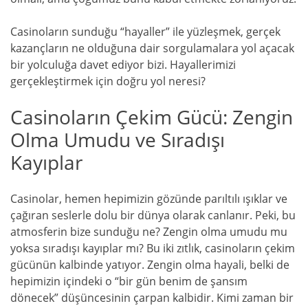
Casinoların sunduğu “hayaller” ile yüzleşmek, gerçek
kazançların ne olduğuna dair sorgulamalara yol açacak
bir yolculuğa davet ediyor bizi. Hayallerimizi
gerçekleştirmek için doğru yol neresi?
Casinoların Çekim Gücü: Zengin
Olma Umudu ve Sıradışı
Kayıplar
Casinolar, hemen hepimizin gözünde parıltılı ışıklar ve
çağıran seslerle dolu bir dünya olarak canlanır. Peki, bu
atmosferin bize sunduğu ne? Zengin olma umudu mu
yoksa sıradışı kayıplar mı? Bu iki zıtlık, casinoların çekim
gücünün kalbinde yatıyor. Zengin olma hayali, belki de
hepimizin içindeki o “bir gün benim de şansım
dönecek” düşüncesinin çarpan kalbidir. Kimi zaman bir