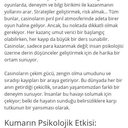
oyunlarda, deneyim ve bilgi birikimi ile kazanmanın
yollarını arar. Stratejiler geliştirmek, risk almak… Tüm
bunlar, casinoların pırıl pırıl atmosferinde adeta birer
oyun haline geliyor. Ancak, bu noktada dikkatli olmak
gerekiyor. Her kazanç umut verici bir başlangıç
olabilirken, her kayıp da büyük bir ders sunabilir.
Casinolar, sadece para kazanmak değil; insan psikolojisi
üzerine derin düşünceler geliştirmek için de harika bir
ortam sunuyor.
Casinoların çekim gücü, zengin olma umudunu ve
sıradışı kayıpları bir araya getiriyor. Bu dünyada her bir
anın getirdiği çekicilik, sıradan yaşantımızdan farklı bir
deneyim sunuyor. İnsanlar bu havayı solumak için
çekiyor; belki de hayatın sunduğu belirsizliklere karşı
tutkunun bir yansıması olarak.
Kumarın Psikolojik Etkisi: