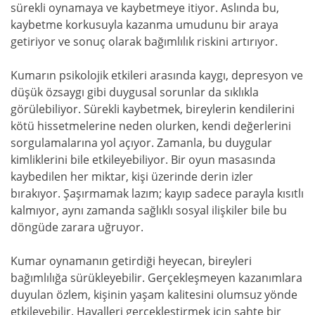
sürekli oynamaya ve kaybetmeye itiyor. Aslında bu,
kaybetme korkusuyla kazanma umudunu bir araya
getiriyor ve sonuç olarak bağımlılık riskini artırıyor.
Kumarın psikolojik etkileri arasında kaygı, depresyon ve
düşük özsaygı gibi duygusal sorunlar da sıklıkla
görülebiliyor. Sürekli kaybetmek, bireylerin kendilerini
kötü hissetmelerine neden olurken, kendi değerlerini
sorgulamalarına yol açıyor. Zamanla, bu duygular
kimliklerini bile etkileyebiliyor. Bir oyun masasında
kaybedilen her miktar, kişi üzerinde derin izler
bırakıyor. Şaşırmamak lazım; kayıp sadece parayla kısıtlı
kalmıyor, aynı zamanda sağlıklı sosyal ilişkiler bile bu
döngüde zarara uğruyor.
Kumar oynamanın getirdiği heyecan, bireyleri
bağımlılığa sürükleyebilir. Gerçekleşmeyen kazanımlara
duyulan özlem, kişinin yaşam kalitesini olumsuz yönde
etkileyebilir. Hayalleri gerçekleştirmek için sahte bir