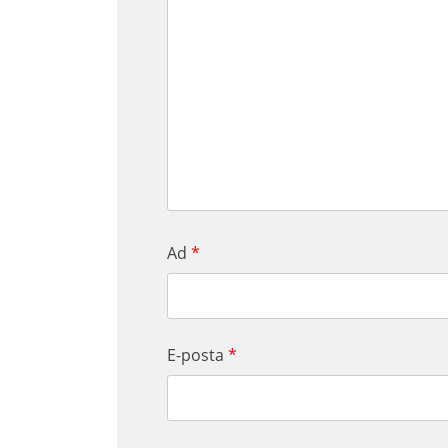
Ad
*
E-posta
*