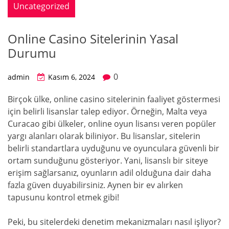
Uncategorized
Online Casino Sitelerinin Yasal
Durumu
0
admin
Kasım 6, 2024
Birçok ülke, online casino sitelerinin faaliyet göstermesi
için belirli lisanslar talep ediyor. Örneğin, Malta veya
Curacao gibi ülkeler, online oyun lisansı veren popüler
yargı alanları olarak biliniyor. Bu lisanslar, sitelerin
belirli standartlara uyduğunu ve oyunculara güvenli bir
ortam sunduğunu gösteriyor. Yani, lisanslı bir siteye
erişim sağlarsanız, oyunların adil olduğuna dair daha
fazla güven duyabilirsiniz. Aynen bir ev alırken
tapusunu kontrol etmek gibi!
Peki, bu sitelerdeki denetim mekanizmaları nasıl işliyor?