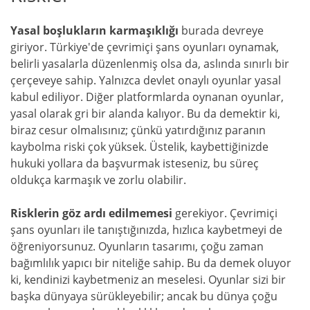
Yasal boşlukların karmaşıklığı
burada devreye
giriyor. Türkiye'de çevrimiçi şans oyunları oynamak,
belirli yasalarla düzenlenmiş olsa da, aslında sınırlı bir
çerçeveye sahip. Yalnızca devlet onaylı oyunlar yasal
kabul ediliyor. Diğer platformlarda oynanan oyunlar,
yasal olarak gri bir alanda kalıyor. Bu da demektir ki,
biraz cesur olmalısınız; çünkü yatırdığınız paranın
kaybolma riski çok yüksek. Üstelik, kaybettiğinizde
hukuki yollara da başvurmak isteseniz, bu süreç
oldukça karmaşık ve zorlu olabilir.
Risklerin göz ardı edilmemesi
gerekiyor. Çevrimiçi
şans oyunları ile tanıştığınızda, hızlıca kaybetmeyi de
öğreniyorsunuz. Oyunların tasarımı, çoğu zaman
bağımlılık yapıcı bir niteliğe sahip. Bu da demek oluyor
ki, kendinizi kaybetmeniz an meselesi. Oyunlar sizi bir
başka dünyaya sürükleyebilir; ancak bu dünya çoğu