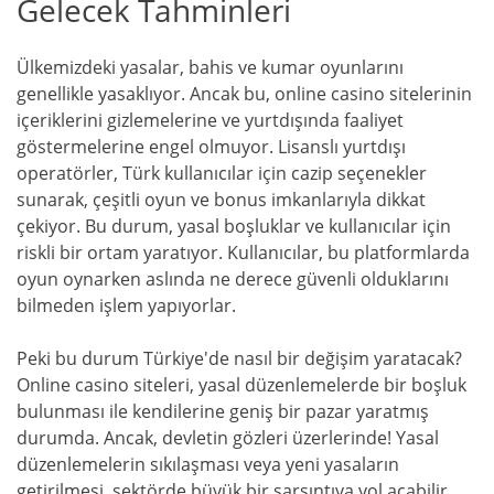
Gelecek Tahminleri
Ülkemizdeki yasalar, bahis ve kumar oyunlarını
genellikle yasaklıyor. Ancak bu, online casino sitelerinin
içeriklerini gizlemelerine ve yurtdışında faaliyet
göstermelerine engel olmuyor. Lisanslı yurtdışı
operatörler, Türk kullanıcılar için cazip seçenekler
sunarak, çeşitli oyun ve bonus imkanlarıyla dikkat
çekiyor. Bu durum, yasal boşluklar ve kullanıcılar için
riskli bir ortam yaratıyor. Kullanıcılar, bu platformlarda
oyun oynarken aslında ne derece güvenli olduklarını
bilmeden işlem yapıyorlar.
Peki bu durum Türkiye'de nasıl bir değişim yaratacak?
Online casino siteleri, yasal düzenlemelerde bir boşluk
bulunması ile kendilerine geniş bir pazar yaratmış
durumda. Ancak, devletin gözleri üzerlerinde! Yasal
düzenlemelerin sıkılaşması veya yeni yasaların
getirilmesi, sektörde büyük bir sarsıntıya yol açabilir.