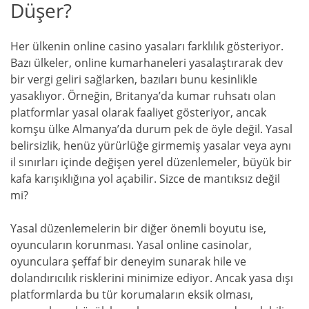
Düşer?
Her ülkenin online casino yasaları farklılık gösteriyor.
Bazı ülkeler, online kumarhaneleri yasalaştırarak dev
bir vergi geliri sağlarken, bazıları bunu kesinlikle
yasaklıyor. Örneğin, Britanya’da kumar ruhsatı olan
platformlar yasal olarak faaliyet gösteriyor, ancak
komşu ülke Almanya’da durum pek de öyle değil. Yasal
belirsizlik, henüz yürürlüğe girmemiş yasalar veya aynı
il sınırları içinde değişen yerel düzenlemeler, büyük bir
kafa karışıklığına yol açabilir. Sizce de mantıksız değil
mi?
Yasal düzenlemelerin bir diğer önemli boyutu ise,
oyuncuların korunması. Yasal online casinolar,
oyunculara şeffaf bir deneyim sunarak hile ve
dolandırıcılık risklerini minimize ediyor. Ancak yasa dışı
platformlarda bu tür korumaların eksik olması,