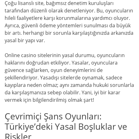
Çoğu lisanslı site, bağımsız denetim kuruluşları
tarafından düzenli olarak denetleniyor. Bu, oyuncuların
hileli faaliyetlere karşı korunmalarına yardımcı oluyor.
Ayrıca, güvenli ödeme yöntemleri sunulması da büyük
bir artı. herhangi bir sorunla karşılaştığınızda arkanızda
yasal bir yapı var.
Online casino sitelerinin yasal durumu, oyuncuların
haklarını doğrudan etkiliyor. Yasalar, oyunculara
güvence sağlarken, oyun deneyimlerini de
şekillendiriyor. Yasadışı sitelerde oynamak, sadece
kayıplara neden olmaz; aynı zamanda hukuki sorunlarla
da karşılaşmanıza sebep olabilir. Yani, iyi bir karar
vermek için bilgilendirilmiş olmak şart!
Çevrimiçi Şans Oyunları:
Türkiye’deki Yasal Boşluklar ve
Riskler