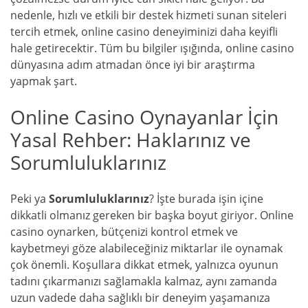
nedenle, hızlı ve etkili bir destek hizmeti sunan siteleri
tercih etmek, online casino deneyiminizi daha keyifli
hale getirecektir. Tüm bu bilgiler ışığında, online casino
dünyasına adım atmadan önce iyi bir araştırma
yapmak şart.
Online Casino Oynayanlar İçin
Yasal Rehber: Haklarınız ve
Sorumluluklarınız
Peki ya
Sorumluluklarınız
? İşte burada işin içine
dikkatli olmanız gereken bir başka boyut giriyor. Online
casino oynarken, bütçenizi kontrol etmek ve
kaybetmeyi göze alabileceğiniz miktarlar ile oynamak
çok önemli. Koşullara dikkat etmek, yalnızca oyunun
tadını çıkarmanızı sağlamakla kalmaz, aynı zamanda
uzun vadede daha sağlıklı bir deneyim yaşamanıza