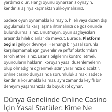
yardımcı olur. Hangi oyunu oynarsanız oynayın,
kendinizi aşırıya kaçmaktan alıkoymalısınız.
Sadece oyun oynamakla kalmayıp, hileli veya düzen dışı
uygulamalarla karşılaşma ihtimalinizi de göz önünde
bulundurmalısınız. Unutmayın, oyun sağlayıcıları
arasında hileli olanlar da mevcut. Burada,
Platform
Seçimi
geliyor devreye. Herhangi bir yasal sorunla
karşılaşmamak için güvenilir ve şeffaf platformları
tercih etmelisiniz. Lisans bilgilerini kontrol etmek,
oyuncuların haklarını koruyan yasal düzenlemelerin
olup olmadığını öğrenmek sizin yararınıza olacaktır.
online casino dünyasında sorumluluk almak, sadece
kendinizi korumakla kalmaz, aynı zamanda keyifli bir
deneyim yaşamanızda da büyük rol oynar.
Dünya Genelinde Online Casino
İçin Yasal Statüler: Kime Ne