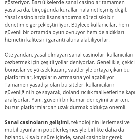
gösteriyor. Bazı ülkelerde sanal casinolar tamamen
yasalsa da, birçoğunda kurallar hala netleşmiş değil.
Yasal casinolarda lisanslandırma süreci sıkı bir
denetimle gerçekleştiriliyor. Böylece kullanıcılar, hem
güvenli bir ortamda oyun oynuyor hem de aldıkları
hizmetin kalitesini garanti altına alabiliyorlar.
Öte yandan, yasal olmayan sanal casinolar, kullanıcıları
cezbetmek için çeşitli yollar deniyorlar. Genellikle, çekici
bonuslar ve yüksek kazanç vaatleriyle ortaya çıkan bu
platformlar, kayıpların artmasına yol açabiliyor.
Tamamen yasadışı olan bu siteler, kullanıcıların
güvenliğini hiçe sayarak, dolandırıcılık faaliyetlerine kapı
aralıyorlar. Yani, güvenli bir kumar deneyimi ararken,
bu tür platformlardan uzak durmak oldukça önemli.
Sanal casinoların gelişimi
, teknolojinin ilerlemesi ve
mobil oyunların popülerleşmesiyle birlikte daha da
hızlandı. Kısa bir süre içinde, sanal casinolar gerek